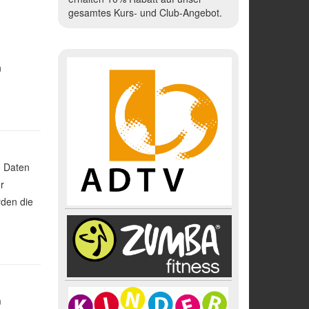
gesamtes Kurs- und Club-Angebot.
n
n Daten
r
rden die
m