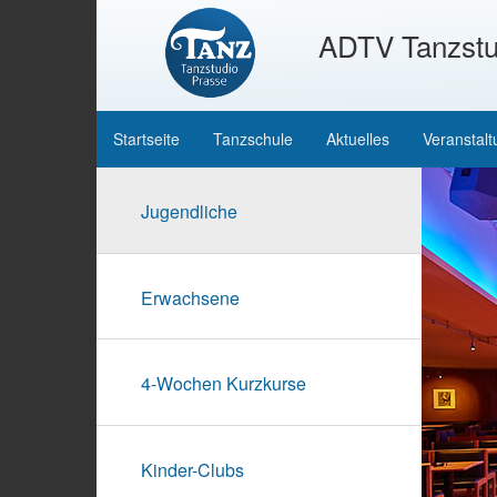
ADTV Tanzstu
Startseite
Tanzschule
Aktuelles
Veranstal
Jugendliche
Erwachsene
4-Wochen Kurzkurse
Kinder-Clubs