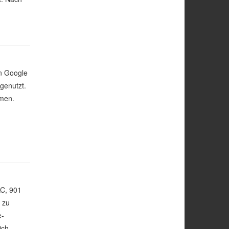
on Google
genutzt.
men.
LC, 901
 zu
e-
ich