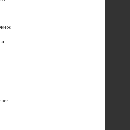
Videos
ren.
neuer