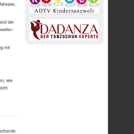
-Adresse,
and der
bseiten
ng mit
en, wie
icht
rechende