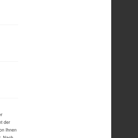
er
nt der
von Ihnen
t. Nach