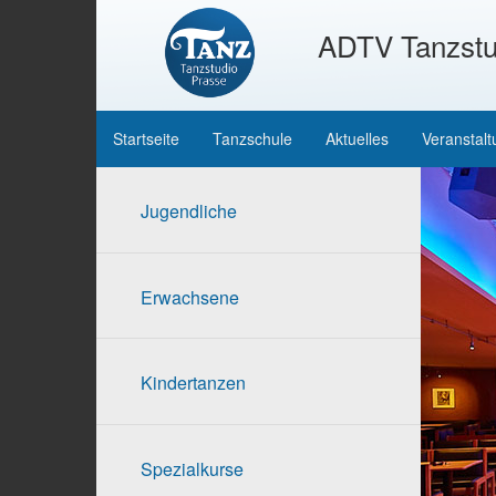
ADTV Tanzstu
Startseite
Tanzschule
Aktuelles
Veranstal
Jugendliche
Erwachsene
Kindertanzen
Spezialkurse