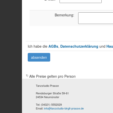
Bemerkung:
Ich habe die
AGBs
,
Datenschutzerklärung
und
Hau
1)
Alle Preise gelten pro Person
Tanzstudio Prasse
Rendsburger Straße 59-61
24534 Neumünster
Tel: (04321) 5552029
Email:
info@tanzstudio-birgit-prasse.de