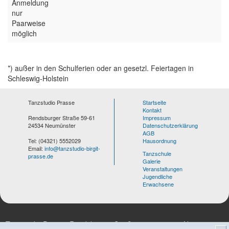
Anmeldung
nur
Paarweise
möglich
*) außer in den Schulferien oder an gesetzl. Feiertagen in
Schleswig-Holstein
Tanzstudio Prasse
Startseite
Kontakt
Rendsburger Straße 59-61
Impressum
24534 Neumünster
Datenschutzerklärung
AGB
Tel: (04321) 5552029
Hausordnung
Email:
info@tanzstudio-birgit-
Tanzschule
prasse.de
Galerie
Veranstaltungen
Jugendliche
Erwachsene
Tanzstudio Prasse, Rendsburger Straße 59-61, 24534 Neumünster