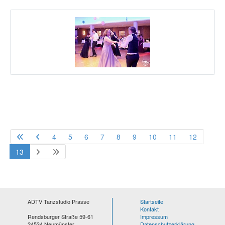
4
5
6
7
8
9
10
11
12
13
ADTV Tanzstudio Prasse
Startseite
Kontakt
Rendsburger Straße 59-61
Impressum
24534 Neumünster
Datenschutzerklärung