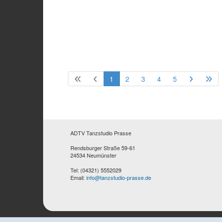
1
2
3
4
5
ADTV Tanzstudio Prasse
Rendsburger Straße 59-61
24534 Neumünster
Tel: (04321) 5552029
Email:
info@tanzstudio-prasse.de