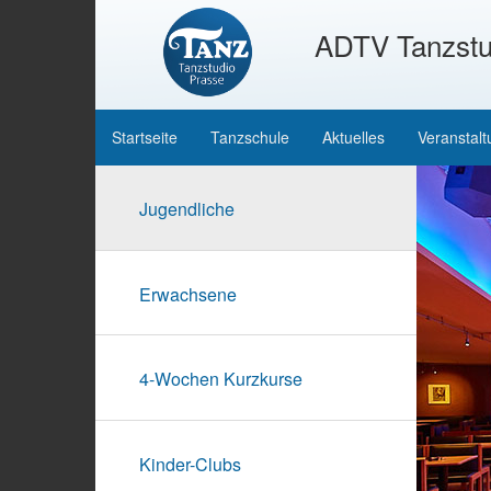
ADTV Tanzstu
Startseite
Tanzschule
Aktuelles
Veranstal
Jugendliche
Erwachsene
4-Wochen Kurzkurse
Kinder-Clubs