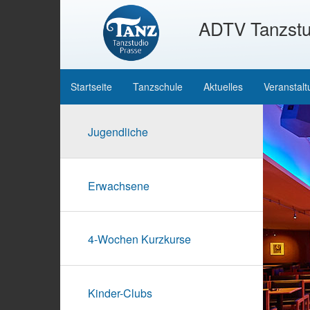
ADTV Tanzstu
Startseite
Tanzschule
Aktuelles
Veranstal
Jugendliche
Erwachsene
4-Wochen Kurzkurse
Kinder-Clubs