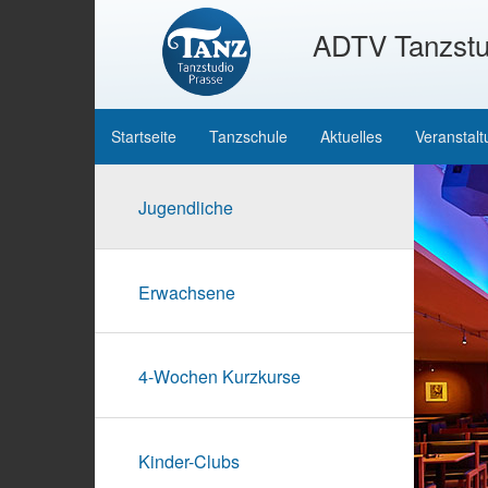
ADTV Tanzstu
Startseite
Tanzschule
Aktuelles
Veranstal
Jugendliche
Erwachsene
4-Wochen Kurzkurse
Kinder-Clubs