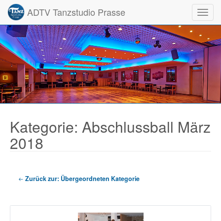
ADTV Tanzstudio Prasse
Toggl
Kategorie: Abschlussball März
2018
Zurück zur: Übergeordneten Kategorie