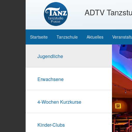
ADTV Tanzstu
Startseite
Tanzschule
Aktuelles
Veranstal
Jugendliche
Erwachsene
4-Wochen Kurzkurse
Kinder-Clubs