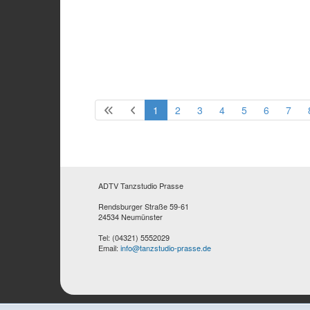
1
2
3
4
5
6
7
ADTV Tanzstudio Prasse
Rendsburger Straße 59-61
24534 Neumünster
Tel: (04321) 5552029
Email:
info@tanzstudio-prasse.de