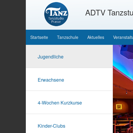
ADTV Tanzstu
Startseite
Tanzschule
Aktuelles
Veranstal
Jugendliche
Erwachsene
4-Wochen Kurzkurse
Kinder-Clubs