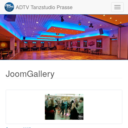
ADTV Tanzstudio Prasse
Toggl
JoomGallery