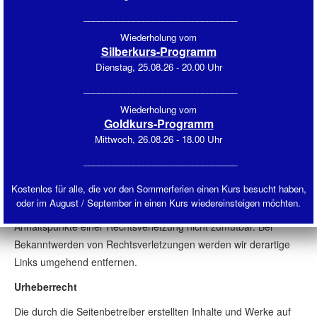
entsprechenden Rechtsverletzungen werden wir diese Inhalte
_______________________________
umgehend entfernen.
Wiederholung vom
Haftung für Links
Silberkurs-Programm
Dienstag, 25.08.26 - 20.00 Uhr
Unser Angebot enthält Links zu externen Webseiten Dritter, auf
deren Inhalte wir keinen Einfluss haben. Deshalb können wir für
_______________________________
diese fremden Inhalte auch keine Gewähr übernehmen. Für die
Wiederholung vom
Inhalte der verlinkten Seiten ist stets der jeweilige Anbieter oder
Goldkurs-Programm
Betreiber der Seiten verantwortlich. Die verlinkten Seiten wurden
Mittwoch, 26.08.26 - 18.00 Uhr
zum Zeitpunkt der Verlinkung auf mögliche Rechtsverstöße
_______________________________
überprüft. Rechtswidrige Inhalte waren zum Zeitpunkt der
Kostenlos für alle, die vor den Sommerferien einen Kurs besucht haben,
Verlinkung nicht erkennbar. Eine permanente inhaltliche
oder im August / September in einen Kurs wiedereinsteigen möchten.
Kontrolle der verlinkten Seiten ist jedoch ohne konkrete
Anhaltspunkte einer Rechtsverletzung nicht zumutbar. Bei
Bekanntwerden von Rechtsverletzungen werden wir derartige
Links umgehend entfernen.
Urheberrecht
Die durch die Seitenbetreiber erstellten Inhalte und Werke auf